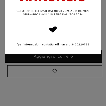
Variante esaurita o non disponibi
XS
S
M
L
XL
Variante esaurita o non disponibile
XXL
Quantità
Diminuisci quantità per GIACCA LUNGA
Aumenta quantità per GIACCA
Aggiungi al carrello