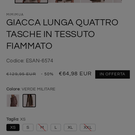
MIMIMUA
GIACCA LUNGA QUATTRO
TASCHE IN TESSUTO
FIAMMATO
Codice: ESAN-6574
Prezzo di listino
Prezzo scontato
€64,98 EUR
€129,95 EUR
- 50%
IN OFFERTA
Colore
VERDE MILITARE
Taglia
XS
XS
S
M
L
XL
XXL