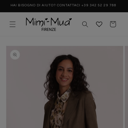
0,00
HAI BISOGNO DI AIUTO? CONTATTACI +39 342 52 29 788
Carrello