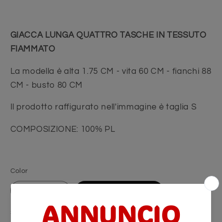
GIACCA LUNGA QUATTRO TASCHE IN TESSUTO
FIAMMATO
La modella è alta 1.75 CM - vita 60 CM - fianchi 88
CM - busto 80 CM
Il prodotto raffigurato nell'immagine è taglia S
COMPOSIZIONE: 100% PL
Color
TORTORA
VERDE MILITARE
Size