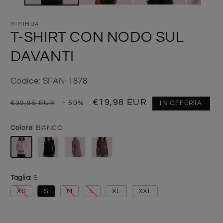
MIMIMUA
T-SHIRT CON NODO SUL
DAVANTI
Codice: SFAN-1878
Prezzo di listino
Prezzo scontato
€19,98 EUR
€39,95 EUR
- 50%
IN OFFERTA
Colore
BIANCO
Taglia
S
XS
S
M
L
XL
XXL