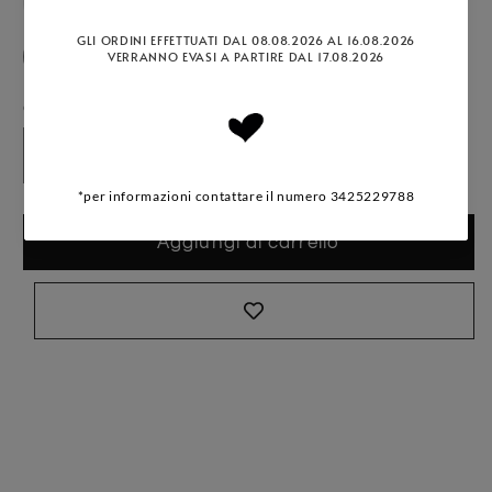
Variante esaurita o non disponibile
Variante esaurita o non disponibi
Variante esaurita o non 
XS
S
M
L
XL
XXL
Quantità
Diminuisci quantità per T-SHIRT CON NOD
Aumenta quantità per T-SHIRT 
Aggiungi al carrello