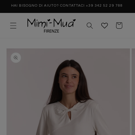
0,00
HAI BISOGNO DI AIUTO? CONTATTACI +39 342 52 29 788
Carrello