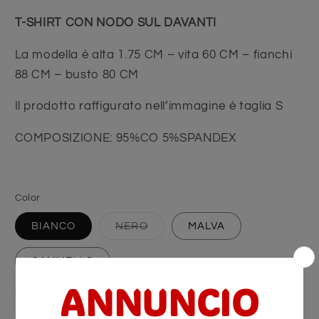
T-SHIRT CON NODO SUL DAVANTI
La modella è alta 1.75 CM – vita 60 CM – fianchi
88 CM – busto 80 CM
Il prodotto raffigurato nell’immagine è taglia S
COMPOSIZIONE: 95%CO 5%SPANDEX
Color
Variante esaurita o non disponib
BIANCO
NERO
MALVA
CAMMELLO
Size